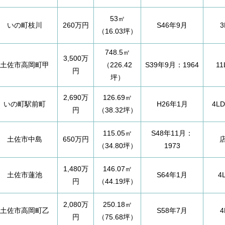
53㎡
いの町枝川
260万円
S46年9月
3
（16.03坪）
748.5㎡
3,500万
土佐市高岡町甲
（226.42
S39年9月：1964
11
円
坪）
2,690万
126.69㎡
いの町駅前町
H26年1月
4L
円
（38.32坪）
115.05㎡
S48年11月：
土佐市中島
650万円
（34.80坪）
1973
1,480万
146.07㎡
土佐市蓮池
S64年1月
4
円
（44.19坪）
2,080万
250.18㎡
土佐市高岡町乙
S58年7月
4
円
（75.68坪）