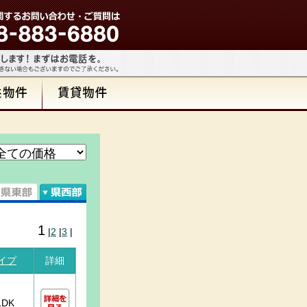
1
|
2
|
3
|
イプ
詳細
LDK