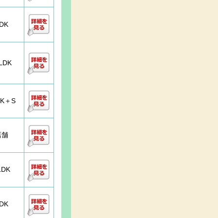
DK
LDK
DK＋S
店舗
LDK
DK