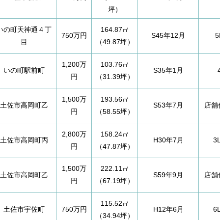
坪）
いの町天神通４丁
164.87㎡
750万円
S45年12月
5
目
（49.87坪）
1,200万
103.76㎡
いの町駅前町
S35年1月
円
（31.39坪）
1,500万
193.56㎡
土佐市高岡町乙
S53年7月
店舗
円
（58.55坪）
2,800万
158.24㎡
土佐市高岡町丙
H30年7月
3
円
（47.87坪）
1,500万
222.11㎡
土佐市高岡町乙
S59年9月
店舗
円
（67.19坪）
115.52㎡
土佐市宇佐町
750万円
H12年6月
6
（34.94坪）