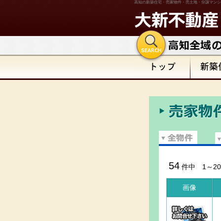
高知の新築住宅・売家物件・売土地・分譲マンシ
54
件中 1～20
画像