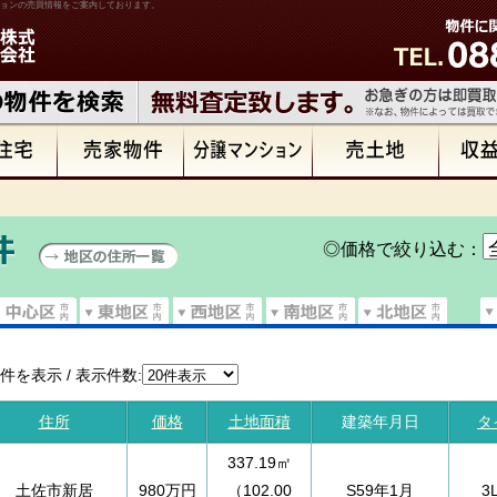
ョンの売買情報をご案内しております。
◎価格で絞り込む：
件を表示 / 表示件数:
住所
価格
土地面積
建築年月日
タ
337.19㎡
土佐市新居
980万円
（102.00
S59年1月
3