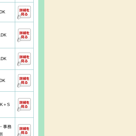
DK
LDK
LDK
DK
DK＋S
・事務
所