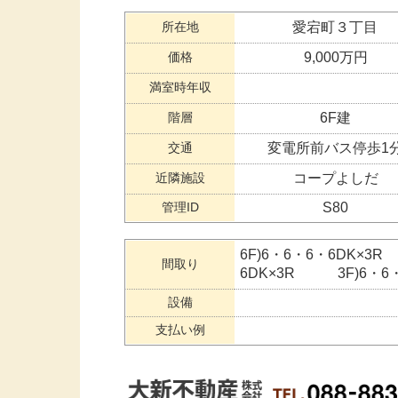
所在地
愛宕町３丁目
価格
9,000万円
満室時年収
階層
6F建
交通
変電所前バス停歩1
近隣施設
コープよしだ
管理ID
S80
6F)6・6・6・6DK×3
間取り
6DK×3R 3F)6・
設備
支払い例