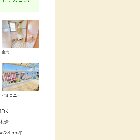
室内
バルコニー
4DK
木造
㎡/23.55坪