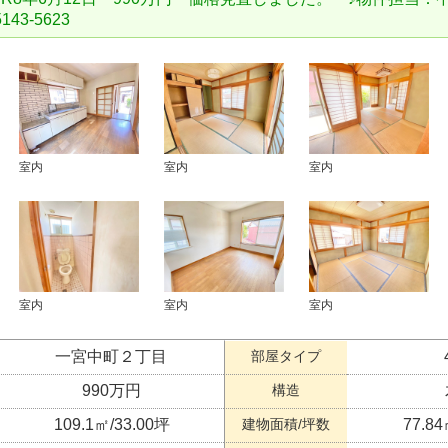
43-5623
室内
室内
室内
室内
室内
室内
一宮中町２丁目
部屋タイプ
990万円
構造
109.1㎡/33.00坪
建物面積/坪数
77.84