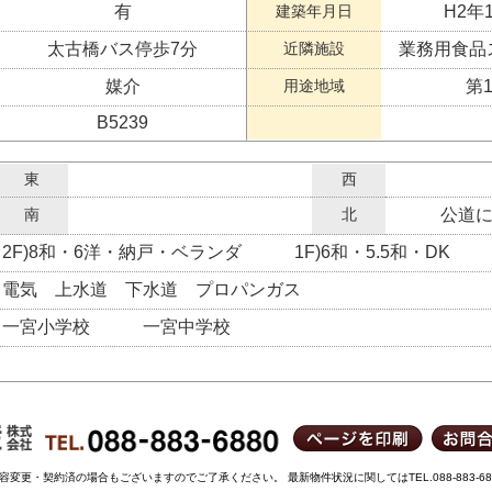
有
建築年月日
H2年
太古橋バス停歩7分
近隣施設
業務用食品
媒介
用途地域
第
B5239
東
西
南
北
公道に
2F)8和・6洋・納戸・ベランダ 1F)6和・5.5和・DK
電気 上水道 下水道 プロパンガス
一宮小学校 一宮中学校
変更・契約済の場合もございますのでご了承ください。 最新物件状況に関してはTEL.088-883-6