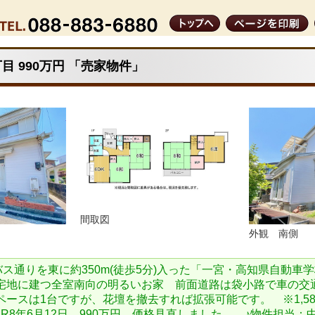
目 990万円 「売家物件」
間取図
外観 南側
バス通りを東に約350m(徒歩5分)入った「一宮・高知県自動車
宅地に建つ全室南向の明るいお家 前面道路は袋小路で車の交
ースは1台ですが、花壇を撤去すれば拡張可能です。 ※1,580
円→R8年6月12日 990万円 価格見直しました。 ♪物件担当：