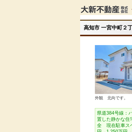
高知市 一宮中町２丁
外観 北向です。
県道384号線：
置した静かな住
全 現在駐車スペ
円→1,250万