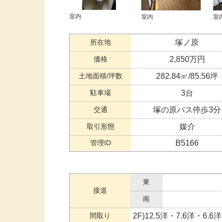
室内
室内
室
所在地
塚ノ原
価格
2,850万円
土地面積/坪数
282.84㎡/85.56坪
駐車場
3台
交通
塚の原バス停歩3分
取引形態
媒介
管理ID
B5166
東
接道
南
間取り
2F)12.5洋・7.6洋・6