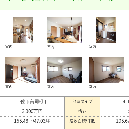
室内
室内
室内
室内
室内
室内
土佐市高岡町丁
部屋タイプ
4
2,800万円
構造
155.46㎡/47.03坪
建物面積/坪数
105.6