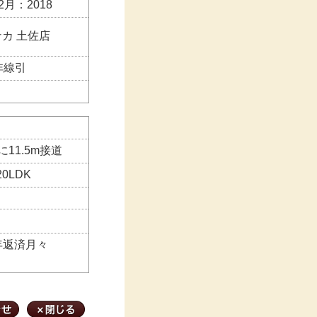
2月：2018
カ 土佐店
非線引
に11.5m接道
0LDK
35年返済月々