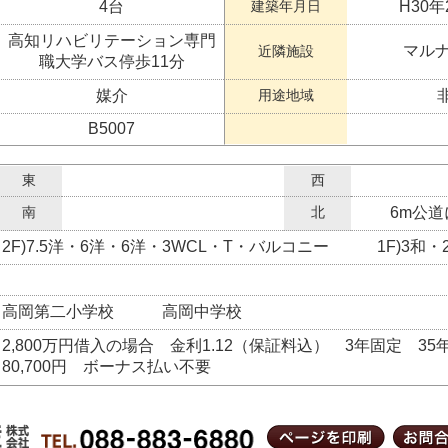
4台
建築年月日
H30年
高知リハビリテーション専門
マルナ
近隣施設
職大学バス停歩11分
媒介
用途地域
B5007
東
西
南
北
6m公道
2F)7.5洋・6洋・6洋・3WCL・T・バルコニー 1F)3和・2
高岡第二小学校 高岡中学校
2,800万円借入の場合 金利1.12（保証料込） 3年固定 
80,700円 ボーナス払い不要