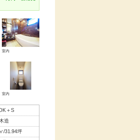
室内
室内
LDK＋S
木造
㎡/31.94坪