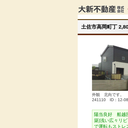
土佐市高岡町丁 2,8
外観 北向です。
241110 ID：12-0
陽当良好 船越
築)浅い広々リ
で運転もストレス