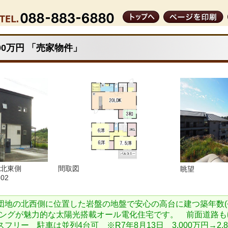
00万円 「売家物件」
 北東側
間取図
眺望
802
団地の北西側に位置した岩盤の地盤で安心の高台に建つ築年数(平
ビングが魅力的な太陽光搭載オール電化住宅です。 前面道路も
フリー 駐車は並列4台可 ※R7年8月13日 3,000万円→2,