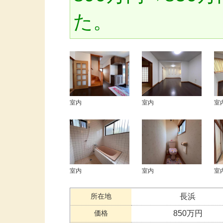
た。
室内
室内
室
室内
室内
室
所在地
長浜
価格
850万円