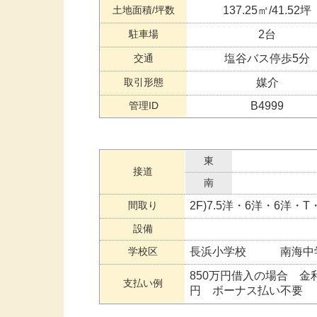
土地面積/坪数
137.25㎡/41.52坪
駐車場
2台
交通
塩谷バス停歩5分
取引形態
媒介
管理ID
B4999
東
接道
南
間取り
2F)7.5洋・6洋・6洋
設備
学校区
長浜小学校 南海中
850万円借入の場合 金利1
支払い例
円 ボーナス払い不要