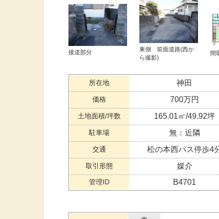
東側 前面道路(西か
接道部分
間
ら撮影)
所在地
神田
価格
700万円
土地面積/坪数
165.01㎡/49.92坪
駐車場
無：近隣
交通
松の本西バス停歩4
取引形態
媒介
管理ID
B4701