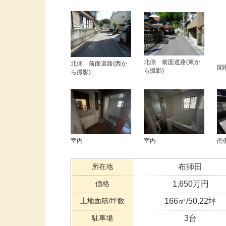
北側 前面道路(東か
北側 前面道路(西か
間
ら撮影)
ら撮影)
室内
室内
南
所在地
布師田
価格
1,650万円
土地面積/坪数
166㎡/50.22坪
駐車場
3台