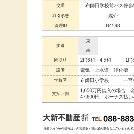
交通
布師田学校前バス停歩
取引形態
媒介
管理ID
B4598
東
接道
南
間取り
2F)6和・4.5和 1F)
設備
電気 上水道 浄化槽
学校区
布師田小学校 一宮
1,650万円借入の場合 
支払い例
47,600円 ボーナス払
掲載された物件情報は、内容変更・契約済の場合もございますのでご了承