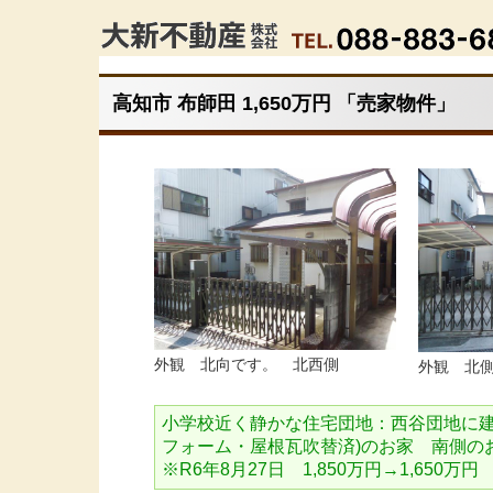
高知市 布師田 1,650万円 「売家物件」
外観 北向です。 北西側
外観 北
小学校近く静かな住宅団地：西谷団地に建
フォーム・屋根瓦吹替済)のお家 南側
※R6年8月27日 1,850万円→1,650