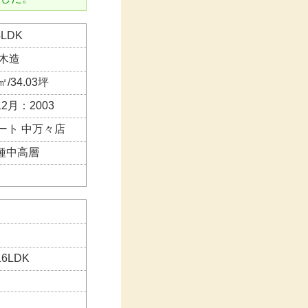
4LDK
木造
㎡/34.03坪
12月：2003
ート 中万々店
種中高層
6LDK