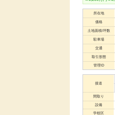
所在地
価格
土地面積/坪数
駐車場
交通
取引形態
管理ID
接道
間取り
設備
学校区