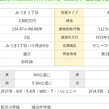
みづき３丁目
部屋タイプ
2,880万円
構造
154.97㎡/46.88坪
建物面積/坪数
112.5
2台
建築年月日
H15年
みづき1丁目バス停歩6分
近隣施設
サニーマ
媒介
用途地域
第1
B4536
東
6m公道に
西
南
5.3m公道に
北
2F)7洋・6洋・5.4洋・WIC・T・バルコニー 1F)4.5和・1
初月小学校 城北中学校