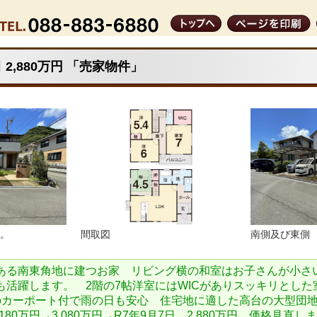
2,880万円 「売家物件」
す。
間取図
南側及び東側
ある南東角地に建つお家 リビング横の和室はお子さんが小さ
も活躍します。 2階の7帖洋室にはWICがありスッキリとした
のカーポート付で雨の日も安心 住宅地に適した高台の大型団地 
3,180万円→3,080万円→R7年9月7日 2,880万円 価格見直し