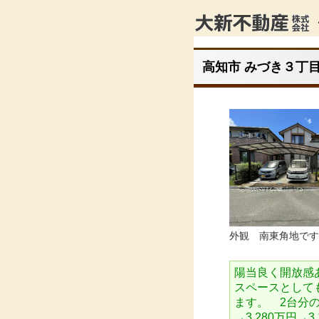
高知市 みづき３丁目 
外観 南東角地で
陽当良く開放感
スペースとして
ます。 2台分
→3,280万円→