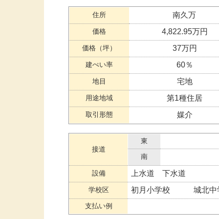
住所
南久万
価格
4,822.95万円
価格（坪）
37万円
建ぺい率
60％
地目
宅地
用途地域
第1種住居
取引形態
媒介
東
接道
南
設備
上水道 下水道
学校区
初月小学校 城北中
支払い例