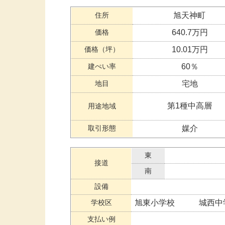
住所
旭天神町
価格
640.7万円
価格（坪）
10.01万円
建ぺい率
60％
地目
宅地
第1種中高層
用途地域
取引形態
媒介
東
接道
南
設備
学校区
旭東小学校 城西中
支払い例