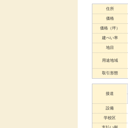
住所
価格
価格（坪）
建ぺい率
地目
用途地域
取引形態
接道
設備
学校区
支払い例