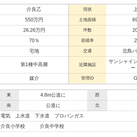
介良乙
現状
550万円
土地面積
6
26.26万円
坪数
2
70％
容積率
宅地
交通
北島バ
サンシャイン
第1種中高層
近隣施設
ー
媒介
管理ID
G
東
4.8m公道に
西
南
公道に
北
電気 上水道 下水道 プロパンガス
介良小学校 介良中学校