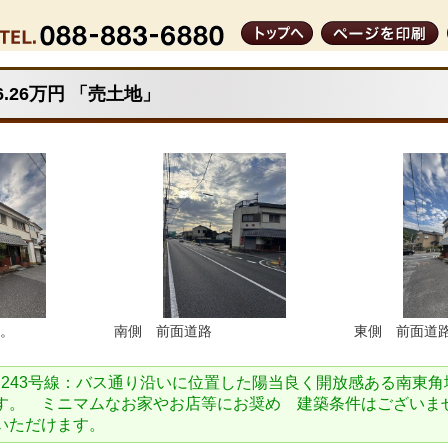
6.26万円 「売土地」
。
南側 前面道路
東側 前面道
道243号線：バス通り沿いに位置した陽当良く開放感ある南東
す。 ミニマムなお家やお店等にお奨め 建築条件はございま
いただけます。