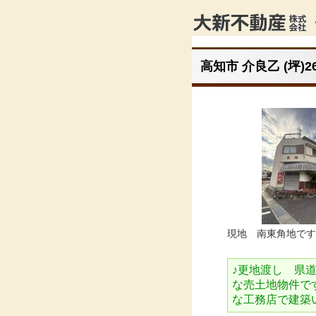
高知市 介良乙 (坪)2
現地 南東角地です
♪更地渡し 県
な売土地物件で
な工務店で建築