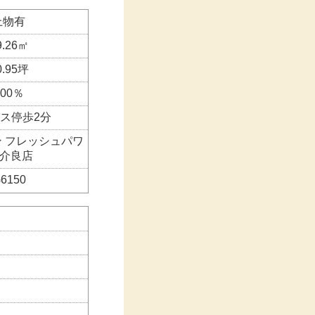
上物有
9.26㎡
0.95坪
200％
ス停歩2分
 フレッシュパワ
 介良店
6150