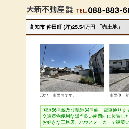
高知市 仲田町 (坪)25.54万円 「売土地」
現地 南西向です。
南西側 
国道56号線及び県道34号線：電車通りまで約
交通買物便利な陽当良い南西向に位置し
お好きな工務店、ハウスメーカーで建築