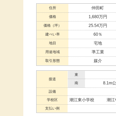
住所
仲田町
価格
1,680万円
価格（坪）
25.54万円
建ぺい率
60％
地目
宅地
用途地域
準工業
取引形態
媒介
東
接道
南
8.1m
設備
学校区
潮江東小学校 潮江
支払い例