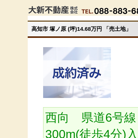
高知市 塚ノ原 (坪)14.68万円 「売土地」
西向 県道6号
300m(徒歩4分