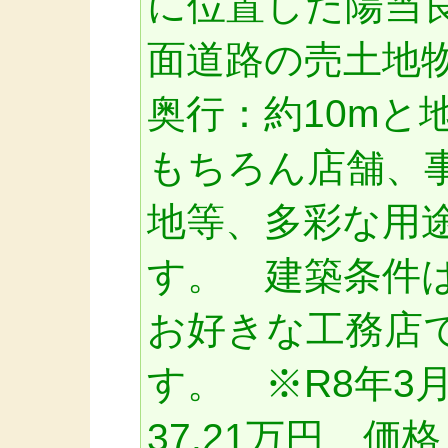
に位置した陽当
面道路の売土地物
奥行：約10mと
もちろん店舗、
地等、多彩な用
す。 建築条件
お好きな工務店
す。 ※R8年3
37.21万円 