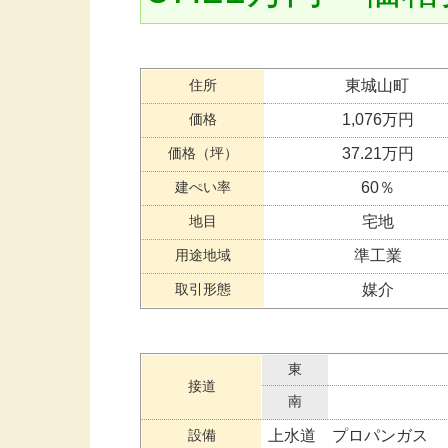
住所
東城山町
価格
1,076万円
価格（坪）
37.21万円
建ぺい率
60％
地目
宅地
用途地域
準工業
取引形態
媒介
東
接道
南
設備
上水道 プロパンガス