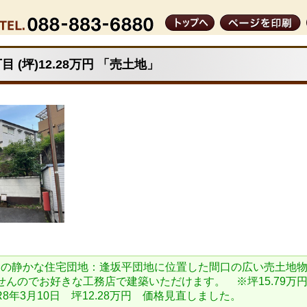
 (坪)12.28万円 「売土地」
台の静かな住宅団地：逢坂平団地に位置した間口の広い売土地
んのでお好きな工務店で建築いただけます。 ※坪15.79万円→
R8年3月10日 坪12.28万円 価格見直しました。