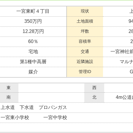
一宮東町４丁目
現状
350万円
土地面積
9
12.28万円
坪数
2
60％
容積率
宅地
交通
一宮神社前
第1種中高層
近隣施設
マルナ
媒介
管理ID
G
東
西
南
北
4m公道
上水道 下水道 プロパンガス
一宮東小学校 一宮中学校