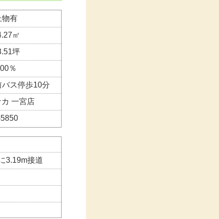
上物有
4.27㎡
8.51坪
200％
バス停歩10分
カ 一宮店
5850
に3.19m接道