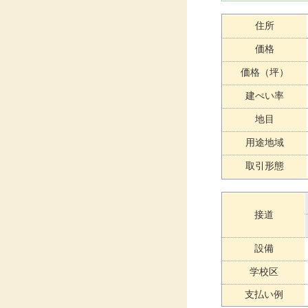
住所
価格
価格（坪）
建ぺい率
地目
用途地域
取引形態
接道
設備
学校区
支払い例