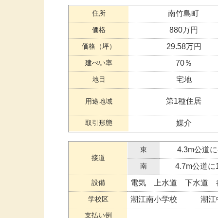
住所
南竹島町
価格
880万円
価格（坪）
29.58万円
建ぺい率
70％
地目
宅地
第1種住居
用途地域
取引形態
媒介
東
4.3m公道に
接道
南
4.7m公道に
設備
電気 上水道 下水道 
学校区
潮江南小学校 潮江
支払い例