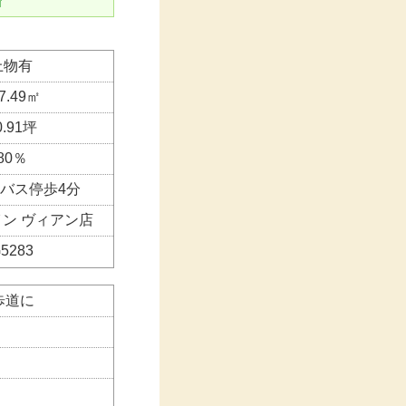
済
上物有
7.49㎡
0.91坪
80％
バス停歩4分
ン ヴィアン店
5283
歩道に