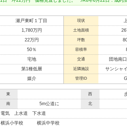
月1日 坪22万円 価格見直しました。 ♪R8年6月22日：成約
瀬戸東町１丁目
現状
1,780万円
土地面積
26
22万円
坪数
8
50％
容積率
宅地
交通
団地南口
第1種低層
近隣施設
サンシャイ
媒介
管理ID
G
東
西
南
5m公道に
北
電気 上水道 下水道
横浜小学校 横浜中学校