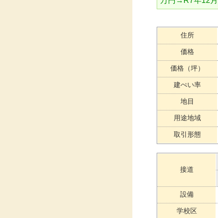
万円→R7年12
住所
価格
価格（坪）
建ぺい率
地目
用途地域
取引形態
接道
設備
学校区