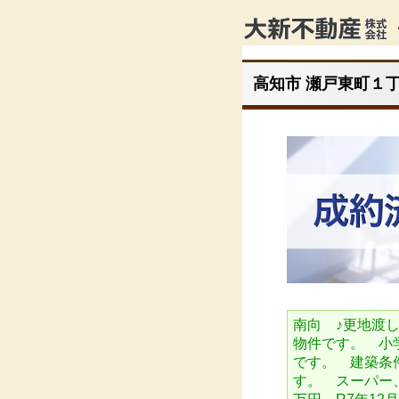
高知市 瀬戸東町１丁目
南向 ♪更地渡
物件です。 小
です。 建築条
す。 スーパー、