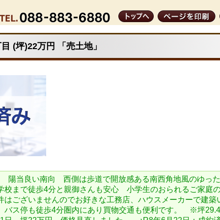
 (坪)22万円 「売土地」
し 陽当良い南向 西側は歩道で開放感ある南西角地風のゆっ
学校まで徒歩4分と親御さんも安心 小学生のおられるご家庭
件はございませんのでお好きな工務店、ハウスメーカーで建築
バス停も徒歩4分圏内にあり買物交通も便利です。 ※坪29.41