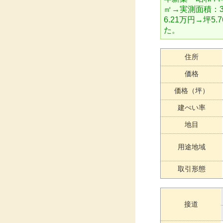
㎡→実測面積：3
6.21万円→坪5
た。
住所
価格
価格（坪）
建ぺい率
地目
用途地域
取引形態
接道