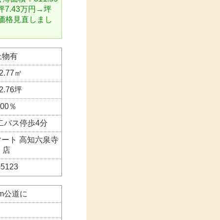
7.43万円→坪
円 価格見直しまし
上物有
2.77㎡
2.76坪
200％
二バス停歩4分
ート 高知六泉寺
店
5123
5m公道に