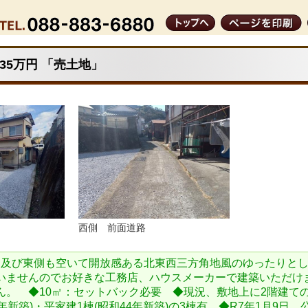
.35万円 「売土地」
西側 前面道路
側及び東側も空いて開放感ある北東西三方角地風のゆったりと
いませんのでお好きな工務店、ハウスメーカーで建築いただけ
。 ◆10㎡：セットバック必要 ◆現況、敷地上に2階建ての建
新築)・平家建1棟(昭和44年新築)の3棟有 ◆R7年1月9日 公簿