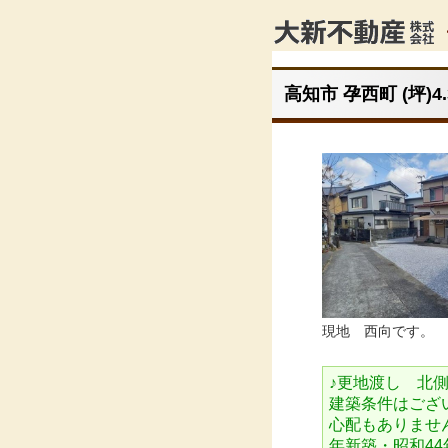
高知市 孕西町 (坪)4
現地 西向です。
♪更地渡し 北
建築条件はござ
心配もありません
年新築・昭和44年