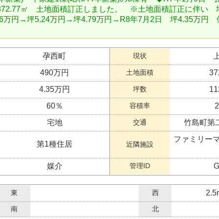
72.77㎡ 土地面積訂正しました。 ※土地面積訂正に伴い 坪
.76万円→坪5.24万円→坪4.79万円→R8年7月2日 坪4.35万
孕西町
現状
490万円
土地面積
37
4.35万円
坪数
11
60％
容積率
宅地
交通
竹島町第
ファミリーマ
第1種住居
近隣施設
媒介
管理ID
G
東
西
2.
南
北