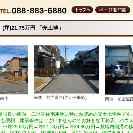
(坪)21.75万円 「売土地」
南側 前面道路(西から撮影)
南側
南側 前面道路
陽当良い南向 二世帯住宅用地に特にお奨めの売土地物件です
物も便利 建築条件はございませんのでお好きな工務店、ハウ
※坪29.64万円→坪27.13万円→坪24.86万円→敷地内側溝
万円→坪23.73万円→R7年6月5日 坪21.75万円 価格見直し