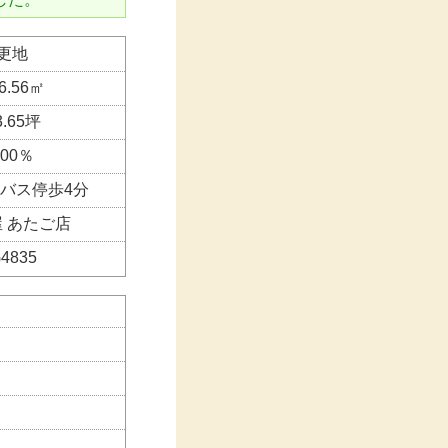
更地
6.56㎡
3.65坪
200％
バス停歩4分
 あたご店
4835