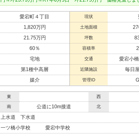
愛宕町４丁目
現状
1,820万円
土地面積
27
21.75万円
坪数
8
60％
容積率
宅地
交通
愛宕小橋
第1種中高層
近隣施設
毎日屋
媒介
管理ID
G
東
西
南
公道に10m接道
北
上水道 下水道
一ツ橋小学校 愛宕中学校