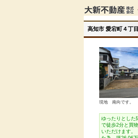
高知市 愛宕町４丁目 
現地 南向です。 
ゆったりとした
で徒歩2分と買
いただけます。 
た為 坪26.06