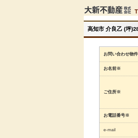
高知市 介良乙 (坪)2
お問い合わせ物件
お名前※
ご住所※
お電話番号※
e-mail